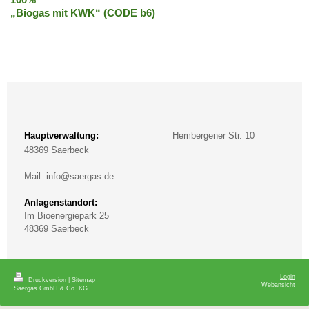
100%
„Biogas mit KWK“ (CODE b6)
Hauptverwaltung:
Hembergener Str. 10
4
8369 Saerbeck
Mail:
info@saergas.de
Anlagenstandort:
Im Bioenergiepark 25
48369 Saerbeck
Login
Druckversion
|
Sitemap
Webansicht
Saergas GmbH & Co. KG